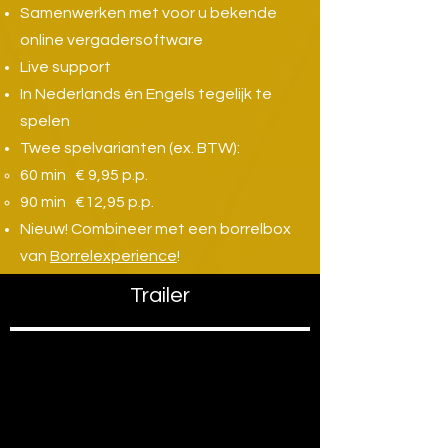
Samenwerken met voor u bekende
online vergadersoftware
Live support
In Nederlands én Engels tegelijk te
spelen
Twee spelvarianten (ex. BTW):
60 min € 9,95 p.p.
90 min €12,95 p.p.
Nieuw! Combineer met een borrelbox
van
Borrelexperience
!
Trailer