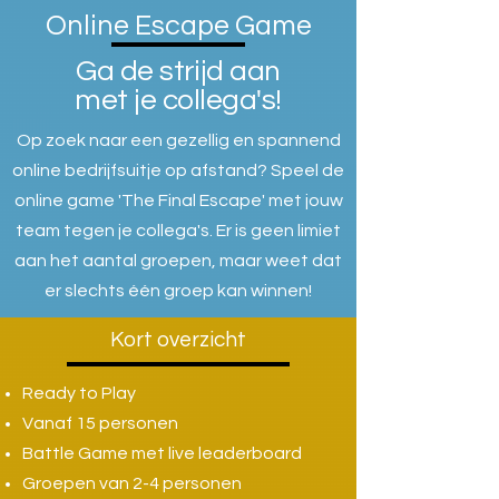
Online Escape Game
Ga de strijd aan
met je collega's!
Op zoek naar een gezellig en spannend
online bedrijfsuitje op afstand? Speel de
online game 'The Final Escape' met jouw
team tegen je collega's. Er is geen limiet
aan het aantal groepen, maar weet dat
er slechts één groep kan winnen!
Kort overzicht
Ready to Play
Vanaf 15 personen
Battle Game met live leaderboard
Groepen van 2-4 personen